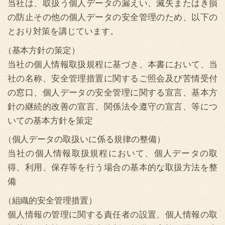
（組織的安全管理措置）
個人情報の管理に関する責任者の設置、個人情報の取
扱状況の点検および監査体制の整備と実施、漏えい事
案等に対する態勢の整備、等を実施
（人的安全管理措置）
従業者との「非開示契約」の締結、就業規則等の整
備、従業者への周知徹底および研修、等を実施
（物理的安全管理措置）
紛失・盗難を防ぐための書類・外部媒体等の施錠保
管、個人情報廃棄時の裁断・焼却・溶解・消去、デー
タ管理者の承諾なく個人情報を持ち運ぶことの禁止、
持ち運ぶ場合の件数制限、等の措置を実施
（技術的安全管理措置）
不正アクセスを防止するための強固なパスワードの使
用、IDの共有禁止、暗号化設定可能な機器の使用、等
の措置を実施