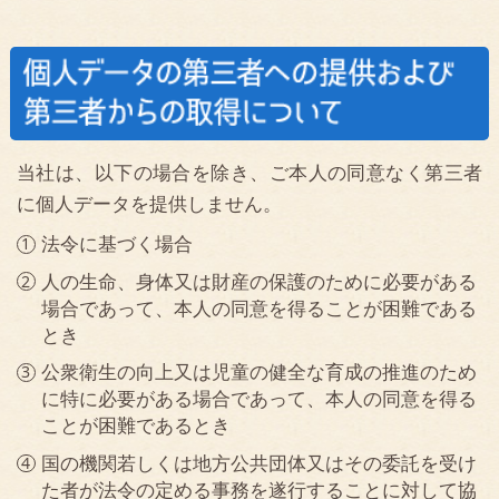
当該第三者が当該個人データを学術研究目的で取り
扱う必要があるとき（当該個人データを取り扱う目
的の一部が学術研究目的である場合を含み、個人の
権利利益を不当に侵害するおそれがある場合を除
く）
また、個人データを第三者に提供したとき、あるいは
第三者から取得したとき、提供・取得経緯等確認を行
うとともに、提供先・提供者の氏名等、法令で定める
事項を記録し、保管します。
当社は、要配慮個人情報（人種、信条、社会的身分、
病歴、前科・前歴、犯罪被害情報などをいいます）な
らびに労働組合への加盟、門地および本籍地、保健医
療および性生活に関する情報（「センシティブ情報」
といいます）を、個人情報保護法その他の法令、ガイ
ドラインに規定する場合を除くほか、取得、利用また