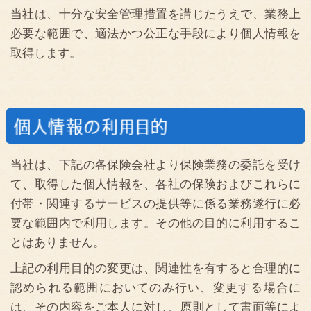
当社は、下記の各保険会社より保険業務の委託を受け
て、取得した個人情報を、各社の保険およびこれらに
付帯・関連するサービスの提供等に係る業務遂行に必
要な範囲内で利用します。その他の目的に利用するこ
とはありません。
上記の利用目的の変更は、関連性を有すると合理的に
認められる範囲においてのみ行い、変更する場合に
は、その内容をご本人に対し、原則として書面等によ
り通知し、またはホームページ（URL）等により公表
します。
当社に対し保険募集業務の委託を行う保険会社の利用
目的は、各社のホームページ（以下）に掲載してあり
ます。
日新火災海上保険株式会社
（https://www.nisshinfire.co.jp）
AIG損害保険会社
（https://www.aig.co.jp）
損保ジャパン損害保険株式会社
（https://www.sompo-