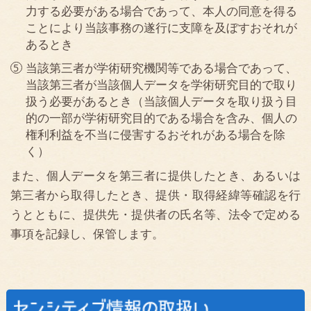
は第三者提供しません。
下記お問い合わせ窓口にお問い合わせください。また
保険事故に関するご照会については、下記お問い合わ
せ窓口のほか、保険証券に記載の事故相談窓口にお問
い合わせください。
ご照会者がご本人であることをご確認させていただい
たうえで、対応させていただきますので、あらかじめ
ご了承願います。
【お問い合わせ窓口】
代理店
（所在地）
富山県富山市月見町２丁目46
（名称）
株式会社 ワンストップ
（代表者）
代表取締役 川上 恭史
電話番号：
076－461－4141（受付時間：9時～17時）