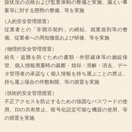
当社は、以下の場合を除き、ご本人の同意なく第三者
に個人データを提供しません。
法令に基づく場合
人の生命、身体又は財産の保護のために必要がある
場合であって、本人の同意を得ることが困難である
とき
公衆衛生の向上又は児童の健全な育成の推進のため
に特に必要がある場合であって、本人の同意を得る
ことが困難であるとき
国の機関若しくは地方公共団体又はその委託を受け
た者が法令の定める事務を遂行することに対して協
力する必要がある場合であって、本人の同意を得る
ことにより当該事務の遂行に支障を及ぼすおそれが
あるとき
当該第三者が学術研究機関等である場合であって、