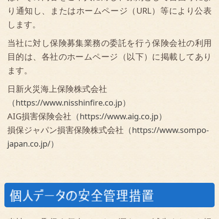
japan.co.jp/）
当社は、取扱う個人データの漏えい、滅失またはき損
の防止その他の個人データの安全管理のため、以下の
とおり対策を講じています。
（基本方針の策定）
当社の個人情報取扱規程に基づき、本書において、当
社の名称、安全管理措置に関するご照会及び苦情受付
の窓口、個人データの安全管理に関する宣言、基本方
針の継続的改善の宣言、関係法令遵守の宣言、等につ
いての基本方針を策定
（個人データの取扱いに係る規律の整備）
当社の個人情報取扱規程において、個人データの取
得、利用、保存等を行う場合の基本的な取扱方法を整
備